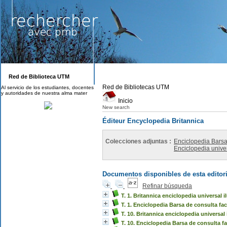
Red de Biblioteca UTM
Red de Bibliotecas UTM
Al servicio de los estudiantes, docentes
y autoridades de nuestra alma mater
Inicio
New search
Éditeur Encyclopedia Britannica
Colecciones adjuntas :
Enciclopedia Barsa 
Enciclopedia univer
Documentos disponibles de esta editori
Refinar búsqueda
T. 1. Britannica enciclopedia universal i
T. 1. Enciclopedia Barsa de consulta fac
T. 10. Britannica enciclopedia universal 
T. 10. Enciclopedia Barsa de consulta fa