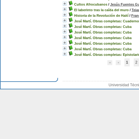
Cultos Afrocubanos
/
Jesús Fuentes Gu
El laberinto tras la caída del muro
/
Teja
Historia de la Revolución de Haití
/
Fran
José Martí. Obras completas: Cuaderno
José Martí. Obras completas: Cuba
José Martí. Obras completas: Cuba
José Martí. Obras completas: Cuba
José Martí. Obras completas: Cuba
José Martí. Obras completas: Cuba
José Martí. Obras completas: Epistolari
1
2
Universidad Técn