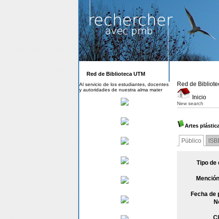
Red de Biblioteca UTM
Red de Bibliot
Al servicio de los estudiantes, docentes
y autoridades de nuestra alma mater
Inicio
New search
Artes plástic
Público
ISB
Tipo de
Mención
Fecha de 
N
Cl