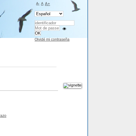
A-
A
A+
Olvidé mi contraseña
razo