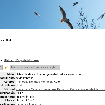
ecas UTM
as
/
Hishochy Delgado Mendoza
D
Ningún comentario para este registro.
Título :
Artes plásticas : Intersubjetividad del sistema-forma
 documento:
texto impreso
Autores:
Hishochy Delgado Mendoza
, Autor
 de edición:
1 ed.
Editorial:
Casa de la Cultura Ecuatoriana Benjamín Carrión Núcleo de Chimbo
publicación:
2012
ota general:
Incluye índice
Idioma :
Español (
spa
)
asificación:
Lengua y Literatura