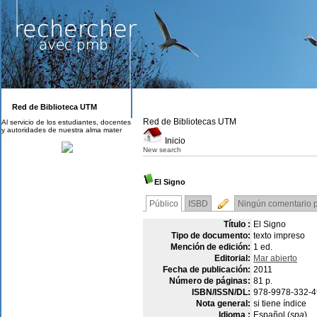
Red de Biblioteca UTM
Red de Bibliotecas UTM
Al servicio de los estudiantes, docentes
y autoridades de nuestra alma mater
Inicio
New search
El Signo
Público
ISBD
Ningún comentario pa
Título :
El Signo
Tipo de documento:
texto impreso
Mención de edición:
1 ed.
Editorial:
Mar abierto
Fecha de publicación:
2011
Número de páginas:
81 p.
ISBN/ISSN/DL:
978-9978-332-4
Nota general:
si tiene índice
Idioma :
Español (
spa
)