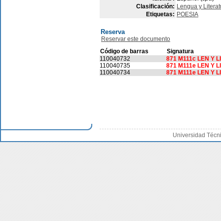
Clasificación:
Lengua y Literat
Etiquetas:
POESIA
Reserva
Reservar este documento
Código de barras
Signatura
110040732
871 M111c LEN Y L
110040735
871 M111e LEN Y L
110040734
871 M111e LEN Y L
Universidad Técn