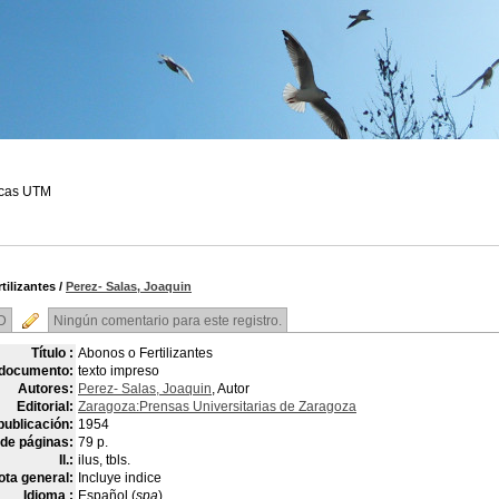
ecas UTM
tilizantes
/
Perez- Salas, Joaquin
D
Ningún comentario para este registro.
Título :
Abonos o Fertilizantes
 documento:
texto impreso
Autores:
Perez- Salas, Joaquin
, Autor
Editorial:
Zaragoza:Prensas Universitarias de Zaragoza
publicación:
1954
de páginas:
79 p.
Il.:
ilus, tbls.
ota general:
Incluye indice
Idioma :
Español (
spa
)