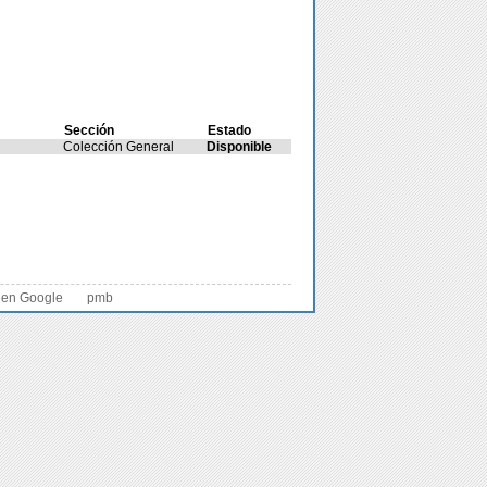
Sección
Estado
Colección General
Disponible
 en Google
pmb