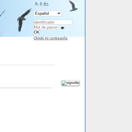
A-
A
A+
Olvidé mi contraseña