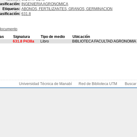
asificación:
INGENIERIA AGRONOMICA
Etiquetas:
ABONOS, FERTILIZANTES, GRANOS, GERMINACION
asificación:
631.8
 documento
ras
Signatura
Tipo de medio
Ubicación
631.8 P438a
Libro
BIBLIOTECA FACULTAD AGRONOMIA
Universidad Técnica de Manabí
Red de Biblioteca UTM
Buscar