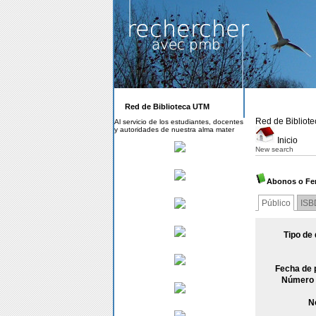
Red de Biblioteca UTM
Red de Bibliot
Al servicio de los estudiantes, docentes
y autoridades de nuestra alma mater
Inicio
New search
Abonos o Fer
Público
ISB
Tipo de
Fecha de 
Número 
N