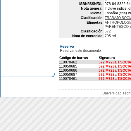
ISBN/ISSN/DL:
978-84-8322-64
Nota general:
Incluye índice, g
Idioma :
Español (
spa
)
Id
Clasificación:
TRABAJO SOCI
Etiquetas:
ANTROPOLOGIA
PARENTESCO 
Clasificación:
572
Nota de contenido:
795 ref.
Reserva
Reservar este documento
Código de barras
Signatura
110070462
572 M728a T.SOCI
110050685
572 M728a T.SOCI
110050686
572 M728a T.SOCI
110050687
572 M728a T.SOCI
110070461
572 M728a T.SOCI
Universidad Técn