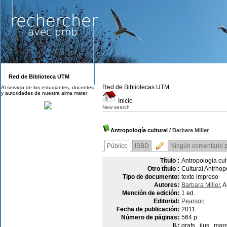
Red de Biblioteca UTM
Red de Bibliotecas UTM
Al servicio de los estudiantes, docentes
y autoridades de nuestra alma mater
Inicio
New search
Antropología cultural
/
Barbara Miller
Público
ISBD
Ningún comentario pa
Título :
Antropología cul
Otro título :
Cultural Antrhop
Tipo de documento:
texto impreso
Autores:
Barbara Miller
, 
Mención de edición:
1 ed.
Editorial:
Pearson
Fecha de publicación:
2011
Número de páginas:
564 p.
Il.:
grafs., ilus., maps