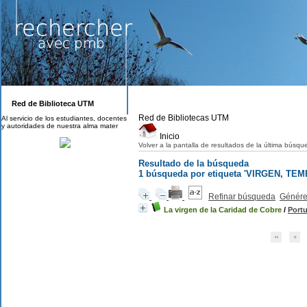
Red de Biblioteca UTM
Red de Bibliotecas UTM
Al servicio de los estudiantes, docentes
y autoridades de nuestra alma mater
Inicio
Volver a la pantalla de resultados de la última búsq
Resultado de la búsqueda
1
búsqueda por etiqueta
'VIRGEN, TEM
Refinar búsqueda
Générer
La virgen de la Caridad de Cobre
/
Port