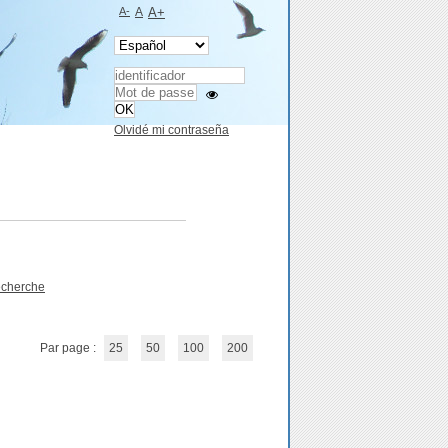
A-
A
A+
Olvidé mi contraseña
echerche
Par page :
25
50
100
200