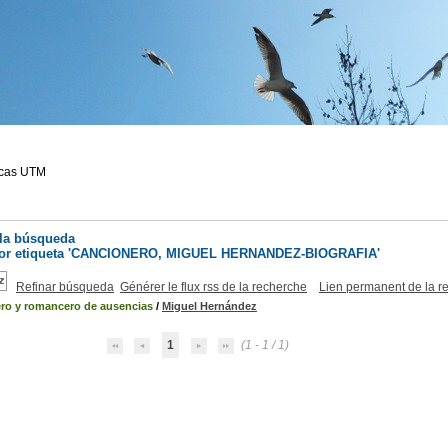
ecas UTM
 la búsqueda
r etiqueta
'CANCIONERO, MIGUEL HERNANDEZ-BIOGRAFIA'
Refinar búsqueda
Générer le flux rss de la recherche
Lien permanent de la r
ro y romancero de ausencias
/
Miguel Hernández
1
(1 - 1 / 1)