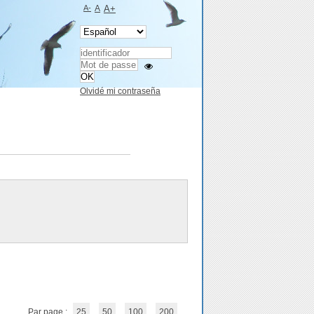
A-
A
A+
Olvidé mi contraseña
Par page :
25
50
100
200