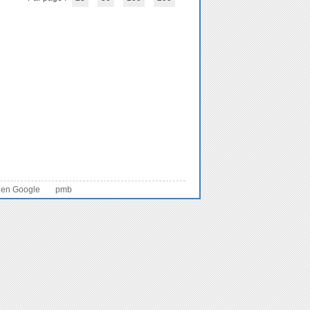
 en Google
pmb