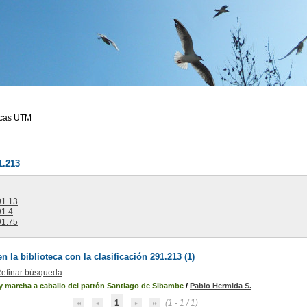
ecas UTM
1.213
1.13
1.4
1.75
 la biblioteca con la clasificación 291.213 (
1
)
efinar búsqueda
y marcha a caballo del patrón Santiago de Sibambe
/
Pablo Hermida S.
1
(1 - 1 / 1)