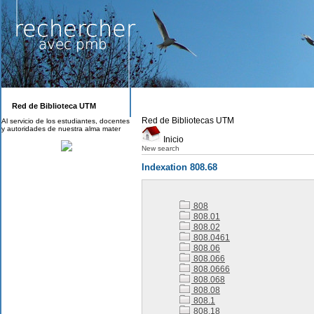
Red de Biblioteca UTM
Red de Bibliotecas UTM
Al servicio de los estudiantes, docentes
y autoridades de nuestra alma mater
Inicio
New search
Indexation 808.68
808
808.01
808.02
808.0461
808.06
808.066
808.0666
808.068
808.08
808.1
808.18