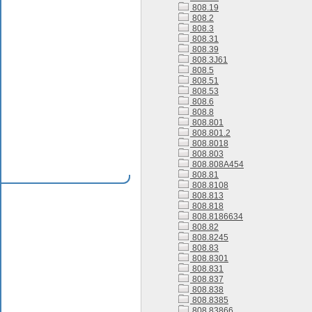
808.19
808.2
808.3
808.31
808.39
808.3J61
808.5
808.51
808.53
808.6
808.8
808.801
808.801.2
808.8018
808.803
808.808A454
808.81
808.8108
808.813
808.818
808.8186634
808.82
808.8245
808.83
808.8301
808.831
808.837
808.838
808.8385
808.83866