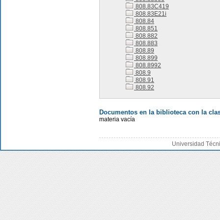
808.83C419
808.83E21i
808.84
808.851
808.882
808.883
808.89
808.899
808.8992
808.9
808.91
808.92
Documentos en la biblioteca con la clas
materia vacía
Universidad Técn