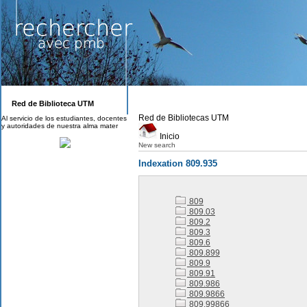
Red de Biblioteca UTM
Red de Bibliotecas UTM
Al servicio de los estudiantes, docentes
y autoridades de nuestra alma mater
Inicio
New search
Indexation 809.935
809
809.03
809.2
809.3
809.6
809.899
809.9
809.91
809.986
809.9866
809.99866