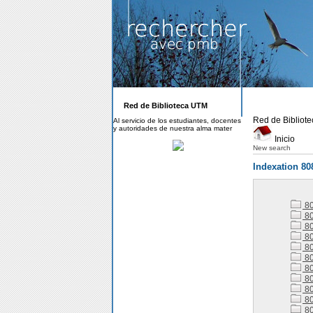
Red de Biblioteca UTM
Red de Bibliot
Al servicio de los estudiantes, docentes
y autoridades de nuestra alma mater
Inicio
New search
Indexation 80
8
80
80
80
80
80
80
80
80
80
80