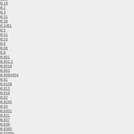
8.19
8.2
8.3
8.31
8.39
8.3J61
8.5
8.51
8.53
8.6
8.68
8.8
8.801
8.801.2
8.8018
8.803
8.808A454
8.81
8.8108
8.813
8.818
8.82
8.8245
8.83
8.8301
8.831
8.837
8.838
8.8385
8.83866