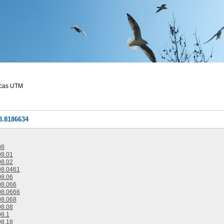
ecas UTM
8.8186634
08
8.01
8.02
8.0461
8.06
8.066
8.0666
8.068
8.08
8.1
8.18