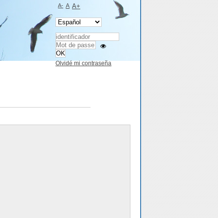
A-
A
A+
Olvidé mi contraseña