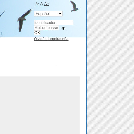
A-
A
A+
Olvidé mi contraseña