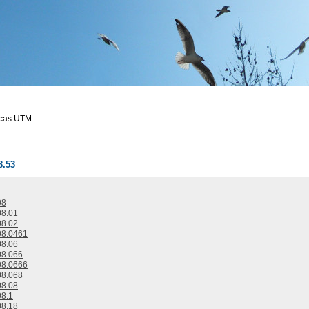
ecas UTM
8.53
08
8.01
8.02
8.0461
8.06
8.066
8.0666
8.068
8.08
8.1
8.18