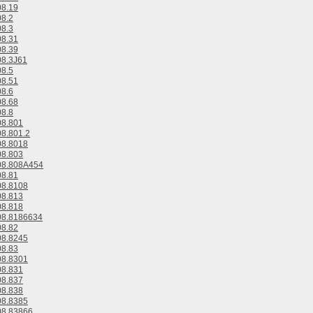
8.19
8.2
8.3
8.31
8.39
8.3J61
8.5
8.51
8.6
8.68
8.8
8.801
8.801.2
8.8018
8.803
8.808A454
8.81
8.8108
8.813
8.818
8.8186634
8.82
8.8245
8.83
8.8301
8.831
8.837
8.838
8.8385
8.83866