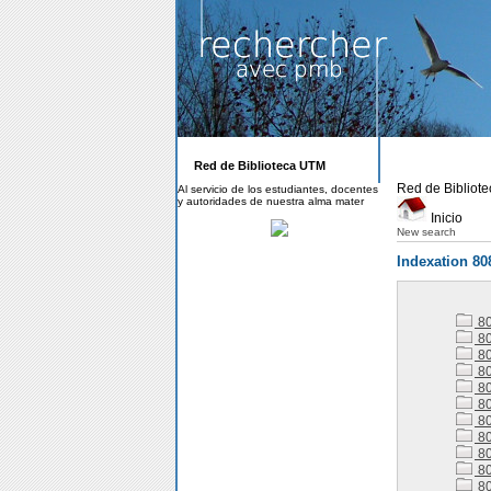
Red de Biblioteca UTM
Red de Bibliot
Al servicio de los estudiantes, docentes
y autoridades de nuestra alma mater
Inicio
New search
Indexation 80
8
80
80
80
80
80
80
80
80
80
80