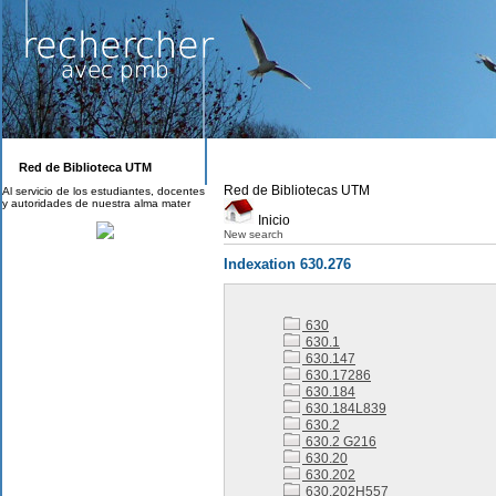
Red de Biblioteca UTM
Red de Bibliotecas UTM
Al servicio de los estudiantes, docentes
y autoridades de nuestra alma mater
Inicio
New search
Indexation 630.276
630
630.1
630.147
630.17286
630.184
630.184L839
630.2
630.2 G216
630.20
630.202
630.202H557