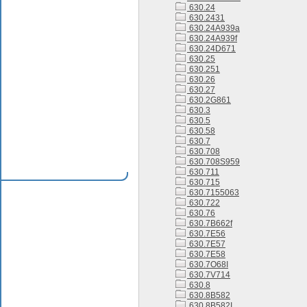
630.24
630.2431
630.24A939a
630.24A939f
630.24D671
630.25
630.251
630.26
630.27
630.2G861
630.3
630.5
630.58
630.7
630.708
630.708S959
630.711
630.715
630.7155063
630.722
630.76
630.7B662f
630.7E56
630.7E57
630.7E58
630.7O68I
630.7V714
630.8
630.8B582
630.8B582I