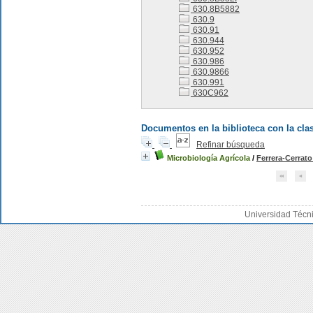
630.8B5882
630.9
630.91
630.944
630.952
630.986
630.9866
630.991
630C962
Documentos en la biblioteca con la clas
Refinar búsqueda
Microbiología Agrícola
/
Ferrera-Cerrat
Universidad Técn