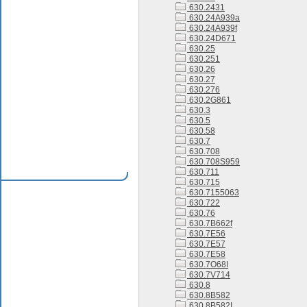
630.2431
630.24A939a
630.24A939f
630.24D671
630.25
630.251
630.26
630.27
630.276
630.2G861
630.3
630.5
630.58
630.7
630.708
630.708S959
630.711
630.715
630.7155063
630.722
630.76
630.7B662f
630.7E56
630.7E57
630.7E58
630.7O68I
630.7V714
630.8
630.8B582
630.8B582I