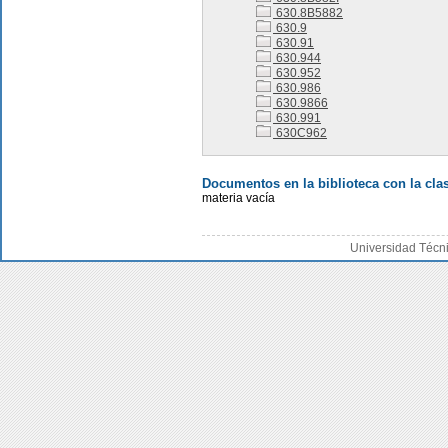
630.8B5882
630.9
630.91
630.944
630.952
630.986
630.9866
630.991
630C962
Documentos en la biblioteca con la clas
materia vacía
Universidad Técn