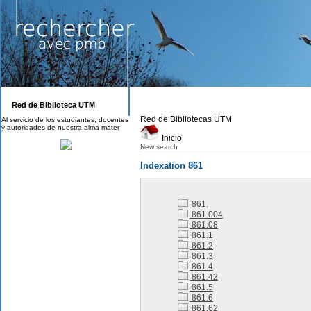
Red de Biblioteca UTM
Red de Bibliotecas UTM
Al servicio de los estudiantes, docentes
y autoridades de nuestra alma mater
Inicio
New search
Indexation 861
861.
861.004
861.08
861.1
861.2
861.3
861.4
861.42
861.5
861.6
861.62