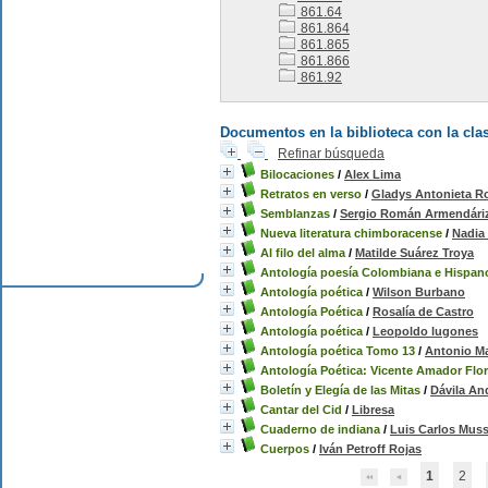
861.64
861.864
861.865
861.866
861.92
Documentos en la biblioteca con la clas
Refinar búsqueda
Bilocaciones
/
Alex Lima
Retratos en verso
/
Gladys Antonieta 
Semblanzas
/
Sergio Román Armendári
Nueva literatura chimboracense
/
Nadia
Al filo del alma
/
Matilde Suárez Troya
Antología poesía Colombiana e Hispan
Antología poética
/
Wilson Burbano
Antología Poética
/
Rosalía de Castro
Antología poética
/
Leopoldo lugones
Antología poética Tomo 13
/
Antonio M
Antología Poética: Vicente Amador Flo
Boletín y Elegía de las Mitas
/
Dávila An
Cantar del Cid
/
Libresa
Cuaderno de indiana
/
Luis Carlos Mus
Cuerpos
/
Iván Petroff Rojas
1
2