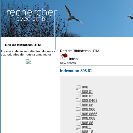
Red de Biblioteca UTM
Red de Bibliotecas UTM
Al servicio de los estudiantes, docentes
y autoridades de nuestra alma mater
Inicio
New search
Indexation 808.81
808
808.01
808.02
808.0461
808.06
808.066
808.0666
808.068
808.08
808.1
808.18