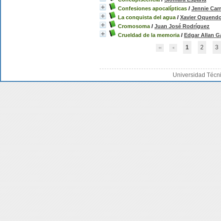
Confesiones apocalípticas
/
Jennie Car
La conquista del agua
/
Xavier Oquend
Cromosoma
/
Juan José Rodríguez
Crueldad de la memoria
/
Edgar Allan G
1
2
3
Universidad Técn