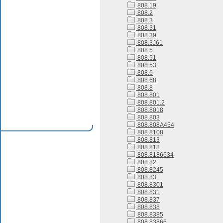
808.19
808.2
808.3
808.31
808.39
808.3J61
808.5
808.51
808.53
808.6
808.68
808.8
808.801
808.801.2
808.8018
808.803
808.808A454
808.8108
808.813
808.818
808.8186634
808.82
808.8245
808.83
808.8301
808.831
808.837
808.838
808.8385
808.83866