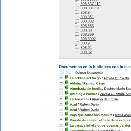
808.83C419
808.83E21i
808.84
808.851
808.882
808.883
808.89
808.899
808.8992
808.9
808.91
808.92
Documentos en la biblioteca con la clas
Refinar búsqueda
La actitud del fuego
/
Aleyda Quevedo
Aldaba
/
Ramiro, César
Almohada sin huella
/
Desirée Marín Sev
Antología Poética
/
Zavala Guzmán, Si
La Araucana
/
Alonso de Ercilla
Azul
/
Ruben Darío
Azul
/
Ruben Darío
Bajo qué carne nos madura
/
María Avei
Barrido de campo, el baile de la esfera
/
La casada infiel y otros poemas del de
Concupiscencia
/
Siomara España