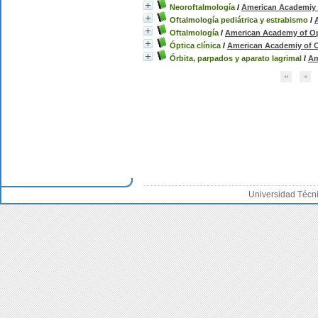
Neoroftalmología
/
American Academiy 
Oftalmología pediátrica y estrabismo
/
Oftalmología
/
American Academy of O
Óptica clínica
/
American Academiy of 
Órbita, parpados y aparato lagrimal
/
Am
Universidad Técn