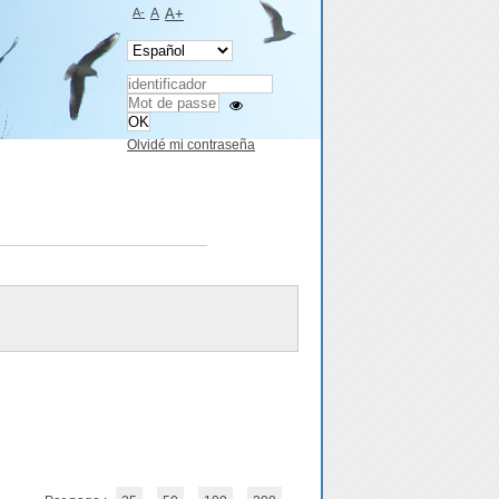
A-
A
A+
Olvidé mi contraseña