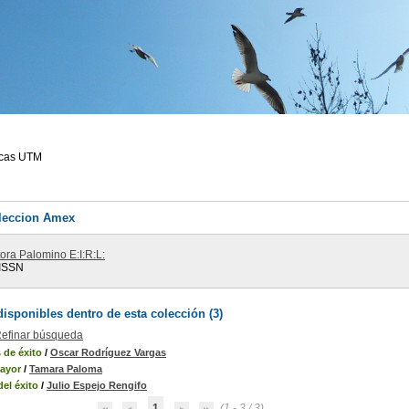
ecas UTM
oleccion Amex
tora Palomino E:I:R:L:
 ISSN
sponibles dentro de esta colección (
3
)
efinar búsqueda
 de éxito
/
Oscar Rodríguez Vargas
ayor
/
Tamara Paloma
del éxito
/
Julio Espejo Rengifo
1
(1 - 3 / 3)