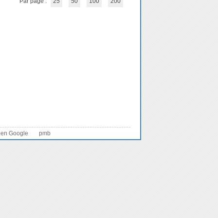
Par page :
25
50
100
200
 en Google
pmb