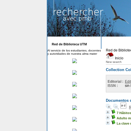
Red de Biblioteca UTM
Red de Bibliot
Al servicio de los estudiantes, docentes
y autoridades de nuestra alma mater
Inicio
New search
Collection C
Editorial :
Edi
ISSN :
sin
Documentos di
R
7 Hábitos
Adulto m
La clave 