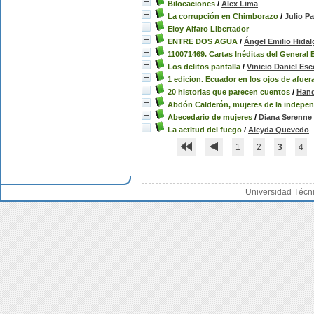
Bilocaciones
/
Alex Lima
La corrupción en Chimborazo
/
Julio P
Eloy Alfaro Libertador
ENTRE DOS AGUA
/
Ángel Emilio Hidal
110071469. Cartas Inéditas del General 
Los delitos pantalla
/
Vinicio Daniel Esc
1 edicion. Ecuador en los ojos de afuer
20 historias que parecen cuentos
/
Hand
Abdón Calderón, mujeres de la independ
Abecedario de mujeres
/
Diana Serenne 
La actitud del fuego
/
Aleyda Quevedo
1
2
3
4
Universidad Técn