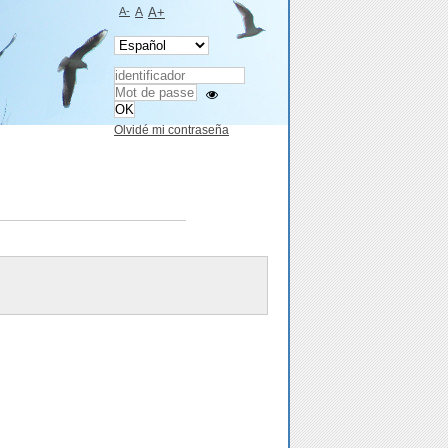
A-
A
A+
Olvidé mi contraseña