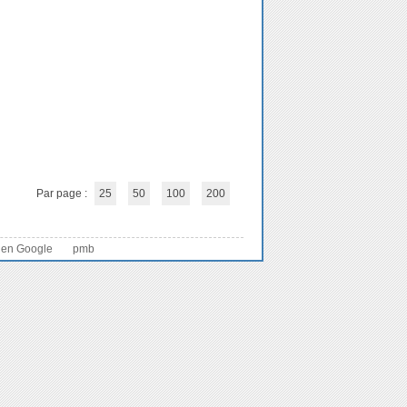
Par page :
25
50
100
200
 en Google
pmb