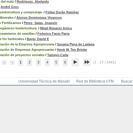
del maíz
/
Rodriguez, Abelardo
/
André Gros
ombricultura y compostaje.
/
Felipe Durán Ramírez
inerales
/
Alonso Dominguez Vivancos
 Fertilizantes
/
Perez- Salas, Joaquin
rgánicos lombricultura.
/
Mijail Rimachi Artica
onamiento de semillas
/
Federico Facio Parra
 for herbicides
/
Bayer, David E
ración de la Empresa Agropecuaria
/
Susana Pena de Ladaga
raciòn de Empresas Agropecuarias
/
Henk W. Ten Brinke
ración de proyectos sociales
/
Tamayo,Carla
1
2
3
4
5
6
(1 - 15 / 1441)
Universidad Técnica de Manabí
Red de Biblioteca UTM
Buscar