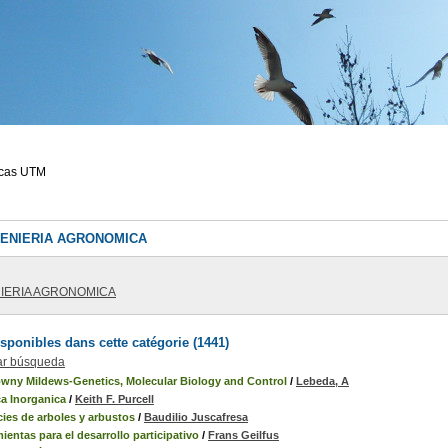
ecas UTM
NGENIERIA AGRONOMICA
IERIA AGRONOMICA
ponibles dans cette catégorie (
1441
)
ar búsqueda
owny Mildews-Genetics, Molecular Biology and Control
/
Lebeda, A
ca Inorganica
/
Keith F. Purcell
ies de arboles y arbustos
/
Baudilio Juscafresa
ientas para el desarrollo participativo
/
Frans Geilfus