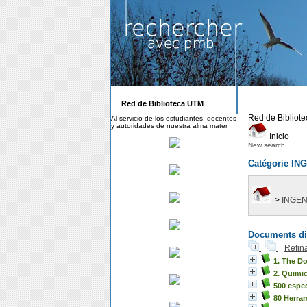
Red de Biblioteca UTM
Red de Bibliot
Al servicio de los estudiantes, docentes
y autoridades de nuestra alma mater
Inicio
New search
Catégorie I
>
INGEN
Documents dis
Refin
1. The D
2. Quimi
500 espec
80 Herram