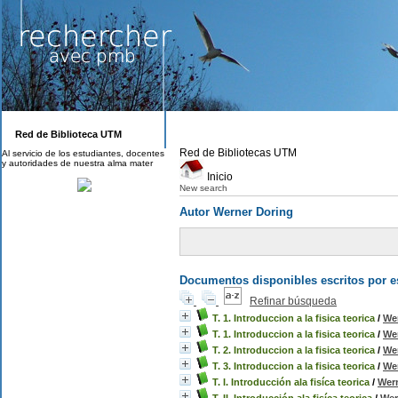
Red de Biblioteca UTM
Red de Bibliotecas UTM
Al servicio de los estudiantes, docentes
y autoridades de nuestra alma mater
Inicio
New search
Autor Werner Doring
Documentos disponibles escritos por es
Refinar búsqueda
T. 1. Introduccion a la fisica teorica
/
We
T. 1. Introduccion a la fisica teorica
/
We
T. 2. Introduccion a la fisica teorica
/
We
T. 3. Introduccion a la fisica teorica
/
We
T. I. Introducción ala fisíca teorica
/
Wer