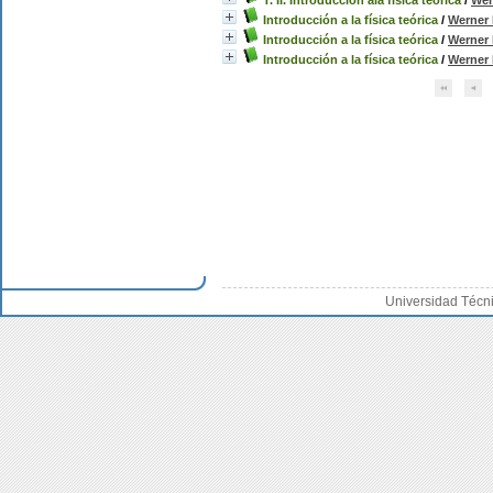
T. II. Introducción ala fisíca teorica
/
Wer
Introducción a la física teórica
/
Werner 
Introducción a la física teórica
/
Werner 
Introducción a la física teórica
/
Werner 
Universidad Técn