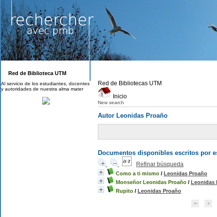
Red de Biblioteca UTM
Red de Bibliotecas UTM
Al servicio de los estudiantes, docentes
y autoridades de nuestra alma mater
Inicio
New search
Autor Leonidas Proaño
Documentos disponibles escritos por es
Refinar búsqueda
Como a ti mismo
/
Leonidas Proaño
Monseñor Leonidas Proaño
/
Leonidas 
Rupito
/
Leonidas Proaño