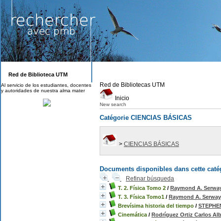
Red de Biblioteca UTM
Red de Bibliotecas UTM
Al servicio de los estudiantes, docentes
y autoridades de nuestra alma mater
Inicio
New search
Catégorie CIENCIAS BÁSICAS
>
CIENCIAS BÁSICAS
Documents disponibles dans cette catég
Refinar búsqueda
T. 2. Física Tomo 2
/
Raymond A. Serwa
T. 3. Física Tomo1
/
Raymond A. Serway
Brevísima historia del tiempo
/
STEPHE
Cinemática
/
Rodríguez Ortiz Carlos Al