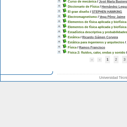
Curso de mecánica
/
José María Bastero
Diccionario de Física
/
Hernández Legu
El gran diseño
/
STEPHEN HAWKING
Electromagnetismo
/
Vega Pérez Jaime
Elementos de física aplicada y biofísica
Elementos de física aplicada y biofísica
Estadística descriptiva y probabilidade
Estática
/
Ricardo Gámen Corvera
Estática para ingenieros y arquitectos
/
Física
/
Ramos Francisco
Fisica 2: fluidos, calor, ondas y sonido
1
2
3
Universidad Técn