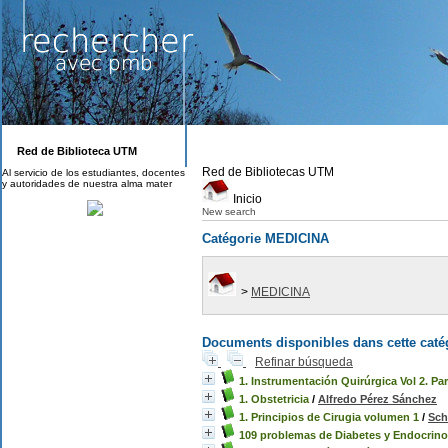
Red de Biblioteca UTM
Red de Bibliotecas UTM
Al servicio de los estudiantes, docentes
y autoridades de nuestra alma mater
Inicio
New search
Catégorie MEDICINA
>
MEDICINA
Documents disponibles dans cette catég
Refinar búsqueda
1. Instrumentación Quirúrgica Vol 2. Par
1. Obstetricia
/
Alfredo Pérez Sánchez
1. Principios de Cirugia volumen 1
/
Sch
109 problemas de Diabetes y Endocrinol