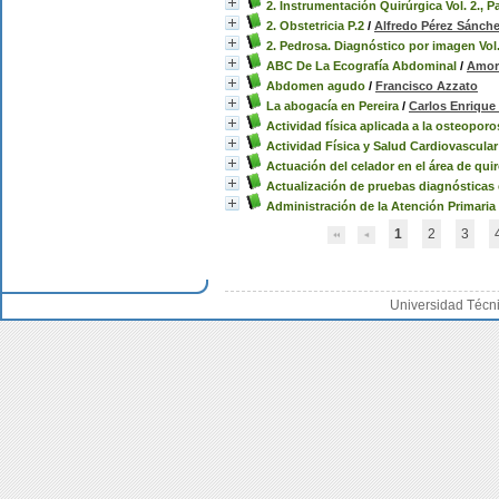
2. Instrumentación Quirúrgica Vol. 2., Pa
2. Obstetricia P.2
/
Alfredo Pérez Sánch
2. Pedrosa. Diagnóstico por imagen Vol.
ABC De La Ecografía Abdominal
/
Amoró
Abdomen agudo
/
Francisco Azzato
La abogacía en Pereira
/
Carlos Enrique
Actividad física aplicada a la osteoporo
Actividad Física y Salud Cardiovascular
Actuación del celador en el área de qui
Actualización de pruebas diagnósticas 
Administración de la Atención Primaria
1
2
3
Universidad Técn